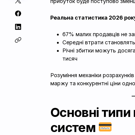
прибуток буде поступово змен
Реальна статистика 2026 рок
67% малих продавців не зак
Середні втрати становлять
Річні збитки можуть досяга
тисяч
Розуміння механіки розрахункі
маржу та конкурентні ціни одн
Основні типи 
систем