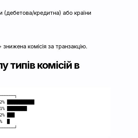
и (дебетова/кредитна) або країни
 знижена комісія за транзакцію.
у типів комісій в
──────┐
2% ███████████
1% ████████
2% ███
%  █
──────┘