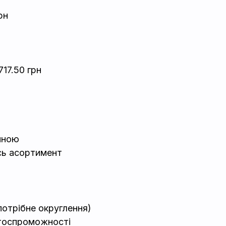
рн
717.50 грн
нною
сь асортимент
потрібне округлення)
тоспроможності