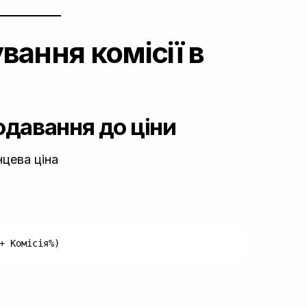
ання комісії в
одавання до ціни
нцева ціна
+ Комісія%)